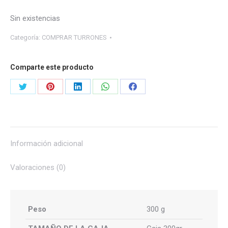
Sin existencias
Categoría:
COMPRAR TURRONES
Comparte este producto
Share
Share
Share
Share
Share
on
on
on
on
on
X
Pinterest
LinkedIn
WhatsApp
Facebook
Información adicional
Valoraciones (0)
Peso
300 g