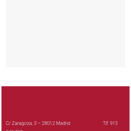
C/ Zaragoza, 3 – 28012 Madrid Tlf: 915