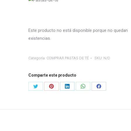
Este producto no está disponible porque no quedan
existencias.
Categoría:
COMPRAR PASTAS DE TÉ
SKU:
N/D
Comparte este producto
Share
Share
Share
Share
Share
on
on
on
on
on
X
Pinterest
LinkedIn
WhatsApp
Facebook